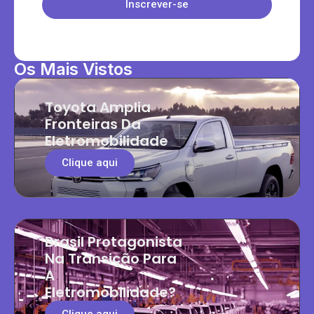
Inscrever-se
Os Mais Vistos
Toyota Amplia
Fronteiras Da
Eletromobilidade
Clique aqui
Brasil Protagonista
Na Transição Para
A
Eletromobilidade?
Clique aqui