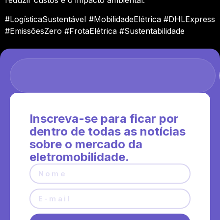
reduzir custos e o impacto ambiental.
#LogísticaSustentável #MobilidadeElétrica #DHLExpress
#EmissõesZero #FrotaElétrica #Sustentabilidade
Inscreva-se para ficar por
dentro de todas as notícias
sobre o mercado da
eletromobilidade.