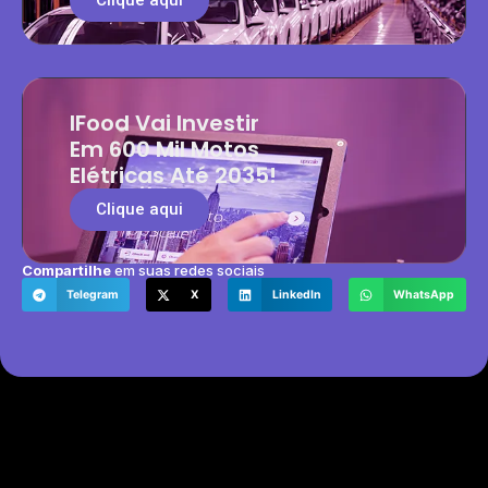
IFood Vai Investir
Em 600 Mil Motos
Elétricas Até 2035!
Clique aqui
Compartilhe
em suas redes sociais
Telegram
X
LinkedIn
WhatsApp