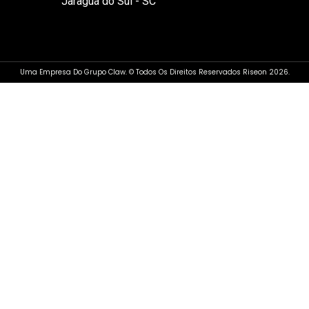
Jaraguá do Sul - SC
Uma Empresa Do Grupo Claw. © Todos Os Direitos Reservados Riseon 2026.